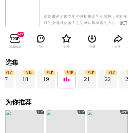
该剧讲述了青春年少时期青涩的小情感，纯粹美
好的友情以及家人之间童话般温暖的人物关系，
展开
一代人与青春有关的日子，他们为梦想披荆斩
棘，在不断追梦的过程中经历成长，收获爱情、
友情的治愈故事。
超清画质
收藏
下载
分享
701
选集
VIP
VIP
VIP
VIP
VIP
VI
VIP
17
18
19
21
22
23
为你推荐
APP
APP
APP