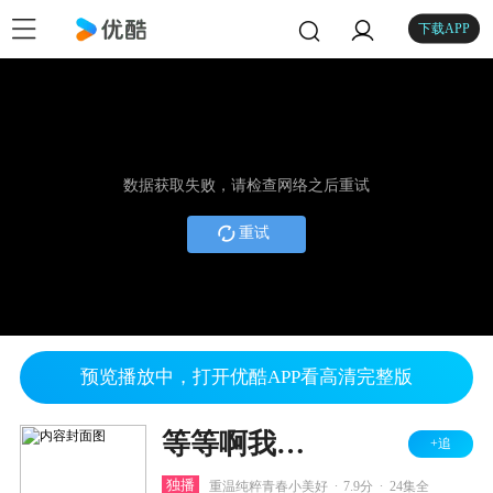
下载APP
数据获取失败，请检查网络之后重试
重试
预览播放中，打开优酷APP看高清完整版
等等啊我的青春
+追
.
.
独播
重温纯粹青春小美好
7.9分
24集全