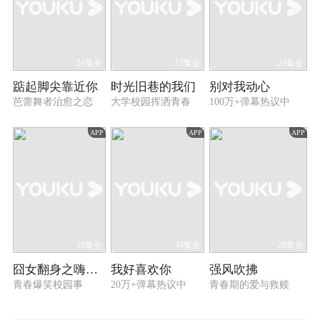
24集全
12集全
24集全
踮起脚尖靠近你
时光旧巷的我们
别对我动心
芭蕾舞者治愈之恋
大学校园挥洒青春
100万+弹幕热议中
APP
APP
APP
18集全
34集全
28集全
囧女翻身之嗨如花 第一季
我好喜欢你
强风吹拂
青春爆笑校园事
20万+弹幕热议中
青春期的爱与救赎