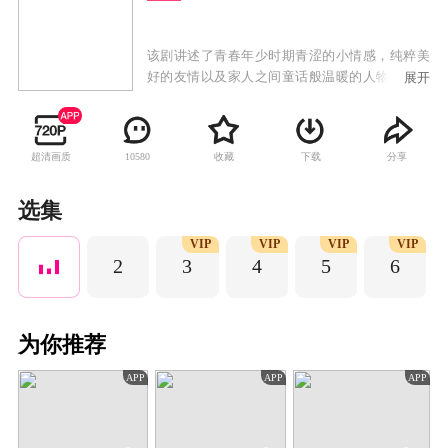
该剧讲述了青春年少时期青涩的小情感，纯粹美
好的友情以及家人之间童话般温暖的人物关系，
展开
一代人与青春有关的日子，他们为梦想披荆斩
棘，在不断追梦的过程中经历成长，收获爱情、
友情的治愈故事。
超清画质
收藏
下载
分享
10580
选集
VIP
VIP
VIP
VIP
2
3
4
5
6
为你推荐
APP
APP
APP