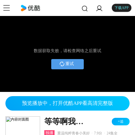
下载APP
数据获取失败，请检查网络之后重试
重试
预览播放中，打开优酷APP看高清完整版
等等啊我的青春
+追
.
.
独播
重温纯粹青春小美好
7.9分
24集全