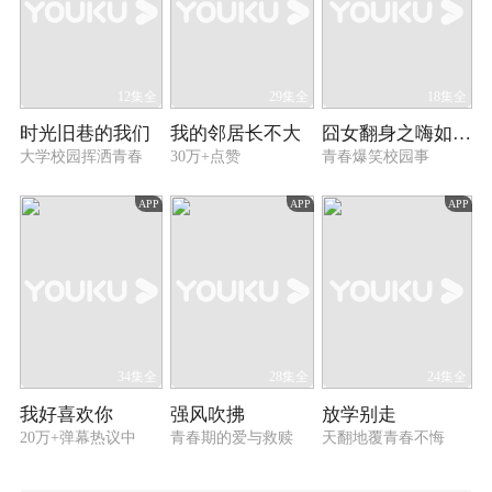
12集全
29集全
18集全
时光旧巷的我们
我的邻居长不大
囧女翻身之嗨如花 第一季
大学校园挥洒青春
30万+点赞
青春爆笑校园事
APP
APP
APP
34集全
28集全
24集全
我好喜欢你
强风吹拂
放学别走
20万+弹幕热议中
青春期的爱与救赎
天翻地覆青春不悔