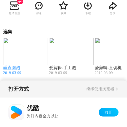
超清画质
评论
收藏
下载
分享
选集
2
00:45
02:06
垂直圆泡
爱剪辑-手工泡
爱剪辑-直切机
2019-03-09
2019-03-09
2019-03-09
打开方式
继续使用浏览器
Copyright©
2026
优酷 youku.com
版权所有
京ICP备06050721号-1
优酷
打开
为好内容全力以赴