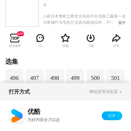
话
人称日本警察之救世主的高中生侦探工藤新一在
与青梅竹马毛利兰去游乐园游玩时，不经意中发
展开
现了行踪可疑的黑衣人。于是工藤新一尾随跟
踪，并目睹了黑衣人正在进行可疑交易。不料，
却被另一名黑衣人在背后击晕，被强行灌下一种
超清画质
收藏
下载
分享
535
名为APTX-4869的毒药，致使身体变小。为了在
不暴露真实身份并继续追踪黑衣人及其成员，情
急之下，工藤新一受到《福尔摩斯》的作者“阿瑟·
选集
柯南·道尔”和“江户川乱步”名字的启发，改名
为“江户川柯南”，并寄住在毛利兰的家中。作为
496
497
498
499
500
501
侦探，柯南实在看不下去毛利小五郎经常做的一
些“发育不良”的错误推理，便帮助毛利小五郎破
了许多案子。
打开方式
继续使用浏览器
Copyright©
2026
优酷 youku.com
版权所有
优酷
京ICP备06050721号-1
打开
为好内容全力以赴