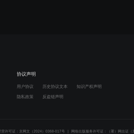
协议声明
用户协议
历史协议文本
知识产权声明
隐私政策
反盗链声明
营许可证：京网文（2024）0368-017号
网络出版服务许可证：（署）网出证（京