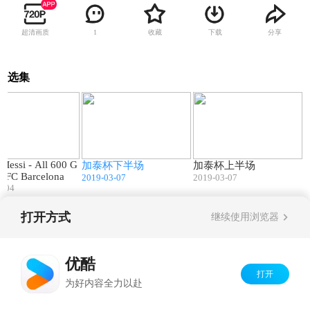
超清画质
收藏
下载
分享
1
选集
50:08
51:33
55:07
 Messi - All 600 G
加泰杯下半场
加泰杯上半场
or FC Barcelona
2019-03-07
2019-03-07
5-04
打开方式
继续使用浏览器
Copyright©
2026
优酷 youku.com
版权所有
京ICP备06050721号-1
优酷
打开
为好内容全力以赴