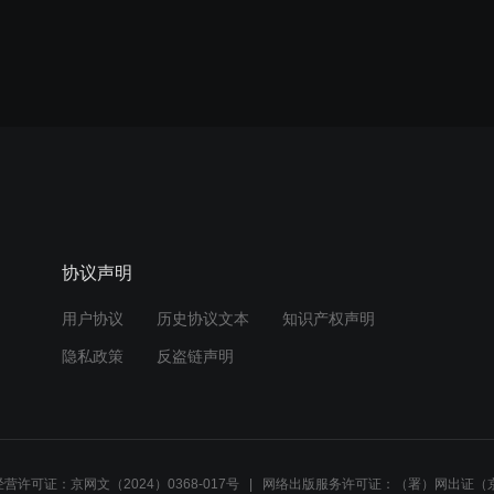
协议声明
用户协议
历史协议文本
知识产权声明
隐私政策
反盗链声明
营许可证：京网文（2024）0368-017号
网络出版服务许可证：（署）网出证（京