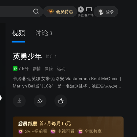
会员特惠
登录
历史
客户端
视频
讨论
3
英勇少年
简介
7.5分
剧情
冒险
运动
卡洛琳·达芙娜 艾米·斯洛安 Vlasta Vrana Kent McQuaid |
Marilyn Bell当时16岁，是一名游泳健将，她正尝试成为第
一个游泳横渡安大略湖的人。但当时美国还有位顶级游泳
选手Florence Chadwick，与她一同在这场特殊的游泳马拉
松中竞争第一。因为Florence Chadwick身经百战，所以大
部分人都认为她会获取最终的胜利。但出乎意料的是，由
于Florence Chadwick对途中艰险程度的轻视，导致了她退
首3月每月15元
出了比赛，而Marilyn Bell坚持到了最后，最终成为了横渡