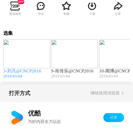
超清画质
评论
收藏
下载
分享
选集
0
27:03
15:55
3-刘凡@CNCP2016
9-肖传乐@CNCP2016
10-闻博@CNCP2
2019-03-04
2019-03-04
2019-03-04
打开方式
继续使用浏览器
Copyright©
2026
优酷 youku.com
版权所有
京ICP备06050721号-1
优酷
打开
为好内容全力以赴