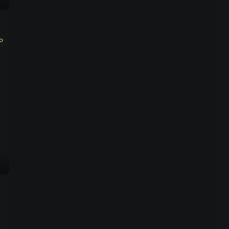
可疑男子携带危险化学品，
预告
目暮警官誓要追查到底
P
00:29
柯南一行人误闯石器人村
预告
落，遇不明男尸引出离奇命
案
00:29
神秘人发送威胁信息？日职
预告
联赛开幕的警笛
00:29
犯人甚至不止一位？翻滚跌
预告
落的男子
00:29