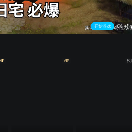
VIP
VIP
独