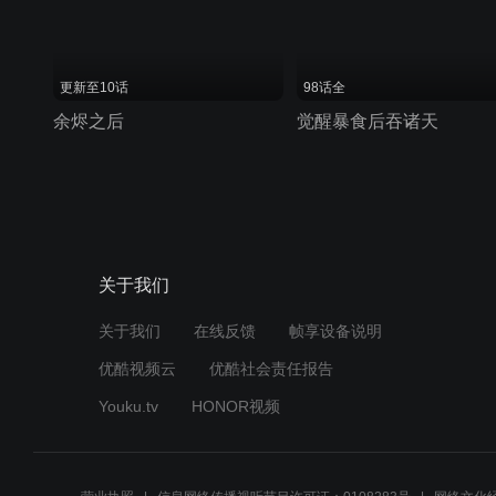
更新至10话
98话全
余烬之后
觉醒暴食后吞诸天
关于我们
关于我们
在线反馈
帧享设备说明
优酷视频云
优酷社会责任报告
Youku.tv
HONOR视频