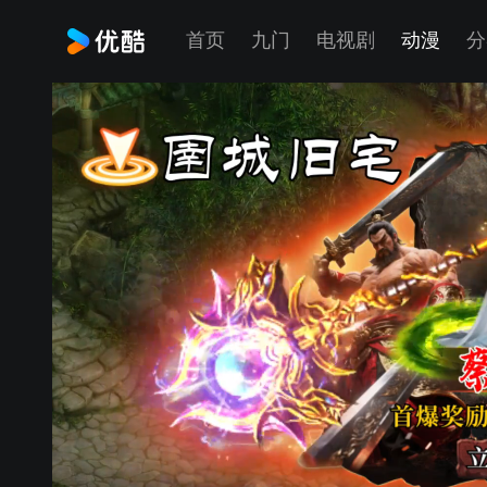
首页
九门
电视剧
动漫
分