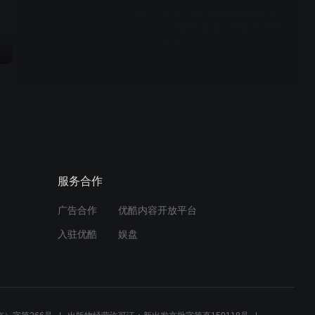
受害人身边放着疑似用血写
预告
下的死亡信息，到底谁才是
犯人？
00:28
公寓里出现小偷人心惶惶，
预告
看柯南如何破解快递失窃案
00:28
少年侦探团对决老人侦探团
预告
服务合作
2
广告合作
优酷内容开放平台
00:29
入驻优酷
娱盘
公园惊现飞车抢匪，少年侦
预告
探团与假面超人展开追击
00:29