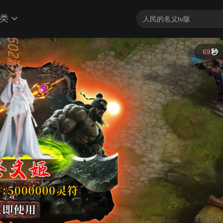
类
登记号:08283060179842512
加载中...