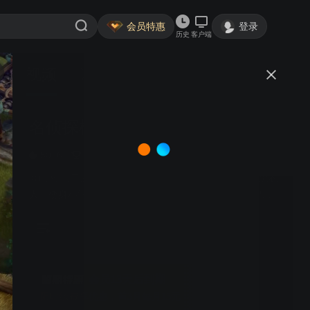
会员特惠
登录
历史
客户端
视频
讨论
779
名侦探柯南
普通话
简介
5016
动漫高分榜·TOP2
推理
冒险
高山南 山口胜平 山崎和佳奈 神谷明 | 高中生意外遭遇黑衣
人，变身小学生柯南，藏身毛利侦探社，以小身体大智
慧，挑战悬案。
会员13天后到期
限时续费享优惠，首3月每月15元