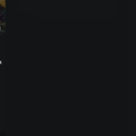
立即续费
选集
更新至1269话，每周六19:30更新一集
TV版
剧场版1
剧场版2
剧场版3
剧场
625
626
627
628
629
630
播
631
632
633
634
635
637
638
639
640
641
642
查看全部
周边视频