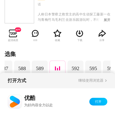
话
人称日本警察之救世主的高中生侦探工藤新一在
与青梅竹马毛利兰去游乐园游玩时，不经意中发
展开
现了行踪可疑的黑衣人。于是工藤新一尾随跟
踪，并目睹了黑衣人正在进行可疑交易。不料，
却被另一名黑衣人在背后击晕，被强行灌下一种
超清画质
收藏
下载
分享
618
名为APTX-4869的毒药，致使身体变小。为了在
不暴露真实身份并继续追踪黑衣人及其成员，情
急之下，工藤新一受到《福尔摩斯》的作者“阿瑟·
选集
柯南·道尔”和“江户川乱步”名字的启发，改名
为“江户川柯南”，并寄住在毛利兰的家中。作为
587
588
589
592
595
596
侦探，柯南实在看不下去毛利小五郎经常做的一
些“发育不良”的错误推理，便帮助毛利小五郎破
了许多案子。
打开方式
继续使用浏览器
Copyright©
2026
优酷 youku.com
版权所有
优酷
京ICP备06050721号-1
打开
为好内容全力以赴