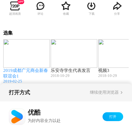
超清画质
评论
收藏
下载
分享
选集
8
37:10
01:52
2019成都广元商会新春
乐安寺学生代表发言
视频3
2018-10-29
2018-10-29
联谊会1
2019-02-25
打开方式
继续使用浏览器
Copyright©
2026
优酷 youku.com
版权所有
京ICP备06050721号-1
优酷
打开
为好内容全力以赴