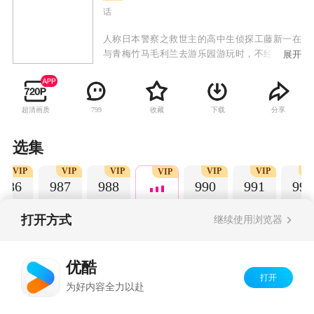
话
人称日本警察之救世主的高中生侦探工藤新一在
与青梅竹马毛利兰去游乐园游玩时，不经意中发
展开
现了行踪可疑的黑衣人。于是工藤新一尾随跟
踪，并目睹了黑衣人正在进行可疑交易。不料，
却被另一名黑衣人在背后击晕，被强行灌下一种
超清画质
收藏
下载
分享
799
名为APTX-4869的毒药，致使身体变小。为了在
不暴露真实身份并继续追踪黑衣人及其成员，情
急之下，工藤新一受到《福尔摩斯》的作者“阿瑟·
选集
柯南·道尔”和“江户川乱步”名字的启发，改名
VIP
VIP
VIP
VIP
VIP
V
为“江户川柯南”，并寄住在毛利兰的家中。作为
VIP
986
987
988
990
991
992
侦探，柯南实在看不下去毛利小五郎经常做的一
些“发育不良”的错误推理，便帮助毛利小五郎破
了许多案子。
打开方式
继续使用浏览器
Copyright©
2026
优酷 youku.com
版权所有
优酷
京ICP备06050721号-1
打开
为好内容全力以赴