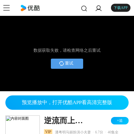
下载APP
数据获取失败，请检查网络之后重试
重试
预览播放中，打开优酷APP看高清完整版
逆流而上的你 DVD版
+追
.
.
VIP
潘粤明马丽扮演小夫妻
6.7分
40集全