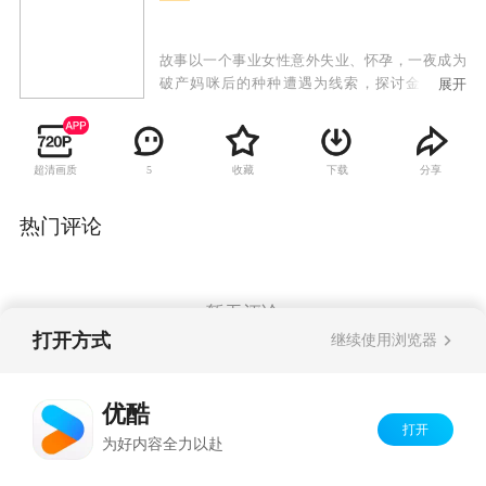
故事以一个事业女性意外失业、怀孕，一夜成为
破产妈咪后的种种遭遇为线索，探讨金钱与育
展开
儿、金钱与婚姻的关系。通过女主角刘艾从败家
女到节俭妈的人生转变，讲述了一个关于“亲情爱
情才是人生最大奢侈品”的故事。
超清画质
收藏
下载
分享
5
热门评论
暂无评论
打开方式
继续使用浏览器
Copyright©
2026
优酷 youku.com
版权所有
优酷
京ICP备06050721号-1
打开
为好内容全力以赴