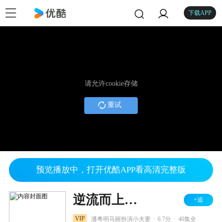
下载APP
请允许cookie存储
重试
预览播放中，打开优酷APP看高清完整版
逆流而上的你 DVD版
+追
.
.
VIP
潘粤明马丽扮演小夫妻
6.7分
40集全