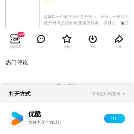
故事以一个事业女性意外失业、怀孕，一夜成为
破产妈咪后的种种遭遇为线索，探讨金钱与育
展开
儿、金钱与婚姻的关系。通过女主角刘艾从败家
女到节俭妈的人生转变，讲述了一个关于“亲情爱
情才是人生最大奢侈品”的故事。
超清画质
收藏
下载
分享
13
热门评论
暂无评论
打开方式
继续使用浏览器
Copyright©
2026
优酷 youku.com
版权所有
优酷
京ICP备06050721号-1
打开
为好内容全力以赴