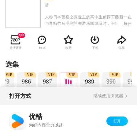
话
人称日本警察之救世主的高中生侦探工藤新一在
与青梅竹马毛利兰去游乐园游玩时，不经意中发
展开
现了行踪可疑的黑衣人。于是工藤新一尾随跟
踪，并目睹了黑衣人正在进行可疑交易。不料，
却被另一名黑衣人在背后击晕，被强行灌下一种
超清画质
收藏
下载
分享
1092
名为APTX-4869的毒药，致使身体变小。为了在
不暴露真实身份并继续追踪黑衣人及其成员，情
急之下，工藤新一受到《福尔摩斯》的作者“阿瑟·
选集
柯南·道尔”和“江户川乱步”名字的启发，改名
VIP
VIP
VIP
VIP
VIP
V
为“江户川柯南”，并寄住在毛利兰的家中。作为
VIP
979
986
987
989
990
991
侦探，柯南实在看不下去毛利小五郎经常做的一
些“发育不良”的错误推理，便帮助毛利小五郎破
了许多案子。
打开方式
继续使用浏览器
Copyright©
2026
优酷 youku.com
版权所有
优酷
京ICP备06050721号-1
打开
为好内容全力以赴