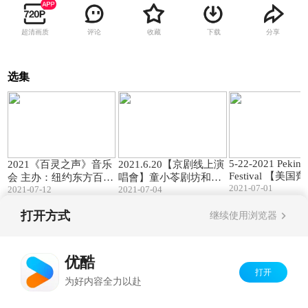
超清画质
评论
收藏
下载
分享
选集
77:53
101:49
5-22-2021 Peking
2021《百灵之声》音乐
2021.6.20【京剧线上演
Festival 【美国齊淑芳京
会 主办：纽约东方百灵
唱會】童小苓剧坊和您
2021-07-01
劇團綫上演出實況
2021-07-12
2021-07-04
艺术团 团长：邵玮玲
携手呈献抗疫特别节目
英文字幕
指挥：陈远林 声乐指
打开方式
继续使用浏览器
导：张冬妮
Copyright©
2026
优酷 youku.com
版权所有
京ICP备06050721号-1
优酷
打开
为好内容全力以赴