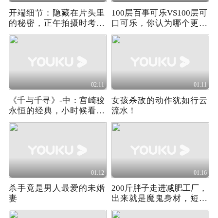
开端细节：隐藏在片头里
100层百事可乐VS100层可
的秘密，正午拍摄时考究
口可乐，你认为哪个更加
的细节
坚固
02:11
01:11
《千与千寻》-中：宫崎骏
女孩杀敌的动作犹如行云
永恒的经典，小时候看了
流水！
无数遍
01:12
01:16
杀手竟是男人最爱的未婚
200斤胖子走进减肥工厂，
妻
出来就是魔鬼身材，短片
《减肥时代》（一）