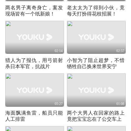
两名男子离奇身亡，案发
老太太为了得到小伙，竟
现场皆有一个纸新娘！
每天打扮得花枝招展！
02:14
02:57
猎人为了报仇，用弓箭射
小智为了阻止超梦，不惜
杀日本军官，抗战片
牺牲自己换来世界安宁
05:27
01:08
海面飘满鱼雷，船员只能
两个大男人在回家的路上
人工排雷
竟把宝宝忘在了公交车上