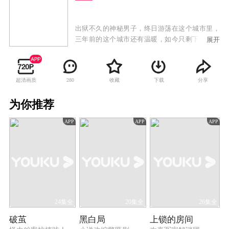
出狱不久的神秘男子，终日游荡在这个城市里，
三年前的这个城市还有温暖，如今只剩下了恨，
展开
他只有两个愿望，把女儿葬在一直向往的南山，
然后杀掉那个毁灭他生活的人。血液病医生林萧
峰，保险推销员纪凡，两人人生轨迹本无交集，
超清画质
收藏
下载
分享
280
但因为同样的问题生生的撞在了一起，他们都需
要一笔救命的钱。商界女强人李若男，花季叛逆
为你推荐
女王亦涵，两人既是母女，又都是彼此不爱待见
的人，至少在王亦涵的心里，李若男是最失败的
APP
APP
APP
母亲。自诩是金融精英的六哥，其实只是一个靠
暴力逼债的流氓，虽然六哥痛恨这个字眼儿，但
改变不了他是流氓的本性，在他的世界里，钞票
是最踏实的存在。这些人都生活在这个城市，各
自有各自的目的和压力，因为一起绑架案，他们
用很奇怪的方式纠缠在了一起，并且在这个过程
中，每个人都发生了匪夷所思的变化。
24集全
20集全
26集全
破茧
黑白局
上锁的房间