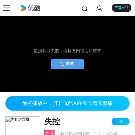
下载APP
数据获取失败，请检查网络之后重试
重试
预览播放中，打开优酷APP看高清完整版
失控
+追
.
.
独播
失控引发复杂绑架案
7.7分
24集全