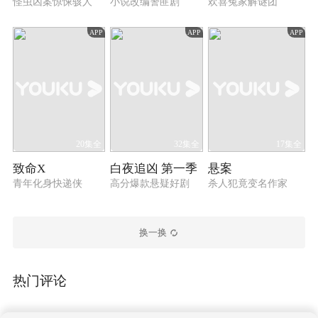
怪虫凶案惊悚骇人
小说改编警匪剧
欢喜冤家解谜团
APP
APP
APP
20集全
32集全
17集全
致命X
白夜追凶 第一季
悬案
青年化身快递侠
高分爆款悬疑好剧
杀人犯竟变名作家
换一换
热门评论