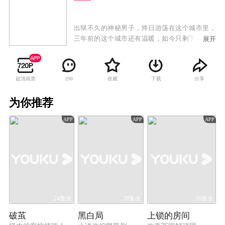
出狱不久的神秘男子，终日游荡在这个城市里，
三年前的这个城市还有温暖，如今只剩下了恨，
展开
他只有两个愿望，把女儿葬在一直向往的南山，
然后杀掉那个毁灭他生活的人。血液病医生林萧
峰，保险推销员纪凡，两人人生轨迹本无交集，
超清画质
收藏
下载
分享
290
但因为同样的问题生生的撞在了一起，他们都需
要一笔救命的钱。商界女强人李若男，花季叛逆
为你推荐
女王亦涵，两人既是母女，又都是彼此不爱待见
的人，至少在王亦涵的心里，李若男是最失败的
APP
APP
APP
母亲。自诩是金融精英的六哥，其实只是一个靠
暴力逼债的流氓，虽然六哥痛恨这个字眼儿，但
改变不了他是流氓的本性，在他的世界里，钞票
是最踏实的存在。这些人都生活在这个城市，各
自有各自的目的和压力，因为一起绑架案，他们
用很奇怪的方式纠缠在了一起，并且在这个过程
中，每个人都发生了匪夷所思的变化。
24集全
20集全
26集全
破茧
黑白局
上锁的房间