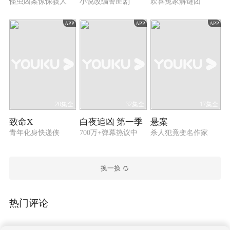
怪虫凶案惊悚骇人
小说改编警匪剧
欢喜冤家解谜团
APP
APP
APP
20集全
32集全
17集全
致命X
白夜追凶 第一季
悬案
青年化身快递侠
700万+弹幕热议中
杀人犯竟变名作家
换一换
热门评论