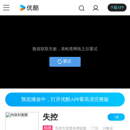
下载APP
数据获取失败，请检查网络之后重试
重试
预览播放中，打开优酷APP看高清完整版
失控
+追
.
.
独播
失控引发复杂绑架案
7.7分
24集全