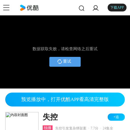
下载APP
数据获取失败，请检查网络之后重试
重试
预览播放中，打开优酷APP看高清完整版
失控
+追
.
.
独播
失控引发复杂绑架案
7.7分
24集全