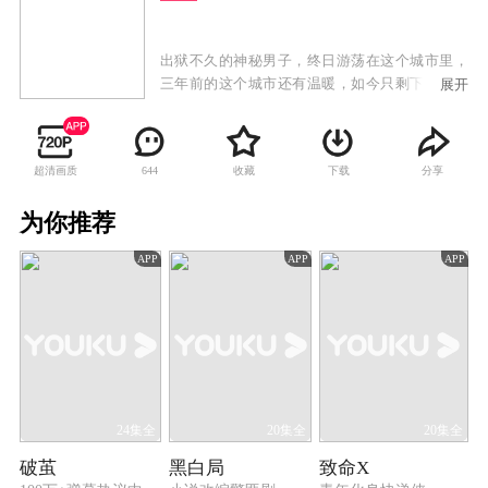
出狱不久的神秘男子，终日游荡在这个城市里，
三年前的这个城市还有温暖，如今只剩下了恨，
展开
他只有两个愿望，把女儿葬在一直向往的南山，
然后杀掉那个毁灭他生活的人。血液病医生林萧
峰，保险推销员纪凡，两人人生轨迹本无交集，
超清画质
收藏
下载
分享
644
但因为同样的问题生生的撞在了一起，他们都需
要一笔救命的钱。商界女强人李若男，花季叛逆
为你推荐
女王亦涵，两人既是母女，又都是彼此不爱待见
的人，至少在王亦涵的心里，李若男是最失败的
APP
APP
APP
母亲。自诩是金融精英的六哥，其实只是一个靠
暴力逼债的流氓，虽然六哥痛恨这个字眼儿，但
改变不了他是流氓的本性，在他的世界里，钞票
是最踏实的存在。这些人都生活在这个城市，各
自有各自的目的和压力，因为一起绑架案，他们
用很奇怪的方式纠缠在了一起，并且在这个过程
中，每个人都发生了匪夷所思的变化。
24集全
20集全
20集全
破茧
黑白局
致命X