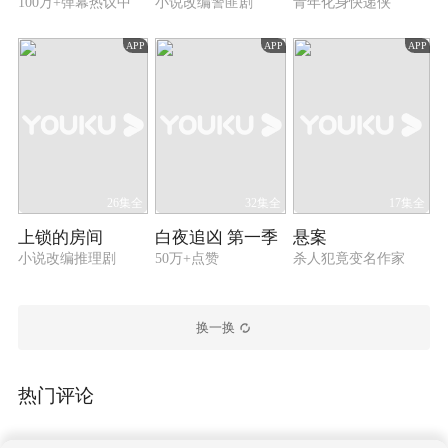
100万+弹幕热议中
小说改编警匪剧
青年化身快递侠
APP
APP
APP
26集全
32集全
17集全
上锁的房间
白夜追凶 第一季
悬案
小说改编推理剧
50万+点赞
杀人犯竟变名作家
换一换
热门评论