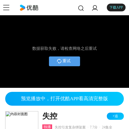
下载APP
数据获取失败，请检查网络之后重试
重试
预览播放中，打开优酷APP看高清完整版
失控
+追
.
.
独播
失控引发复杂绑架案
7.7分
24集全