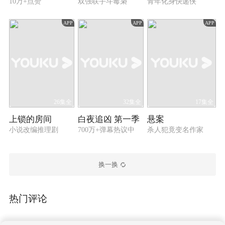
10万+点赞
双强联手斗毒枭
青年化身快递侠
APP
APP
APP
26集全
32集全
17集全
上锁的房间
白夜追凶 第一季
悬案
小说改编推理剧
700万+弹幕热议中
杀人犯竟变名作家
换一换
热门评论