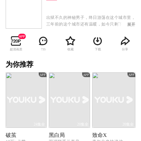
出狱不久的神秘男子，终日游荡在这个城市里，
三年前的这个城市还有温暖，如今只剩下了恨，
展开
他只有两个愿望，把女儿葬在一直向往的南山，
然后杀掉那个毁灭他生活的人。血液病医生林萧
峰，保险推销员纪凡，两人人生轨迹本无交集，
超清画质
收藏
下载
分享
735
但因为同样的问题生生的撞在了一起，他们都需
要一笔救命的钱。商界女强人李若男，花季叛逆
为你推荐
女王亦涵，两人既是母女，又都是彼此不爱待见
的人，至少在王亦涵的心里，李若男是最失败的
APP
APP
APP
母亲。自诩是金融精英的六哥，其实只是一个靠
暴力逼债的流氓，虽然六哥痛恨这个字眼儿，但
改变不了他是流氓的本性，在他的世界里，钞票
是最踏实的存在。这些人都生活在这个城市，各
自有各自的目的和压力，因为一起绑架案，他们
用很奇怪的方式纠缠在了一起，并且在这个过程
中，每个人都发生了匪夷所思的变化。
24集全
20集全
20集全
破茧
黑白局
致命X