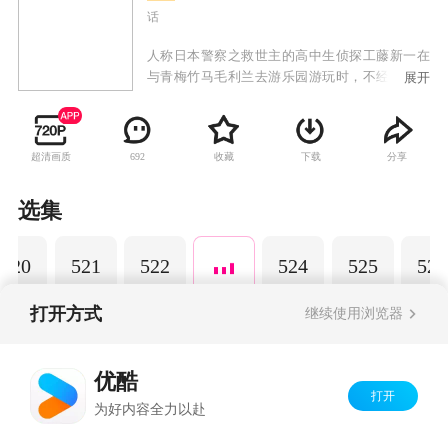
话
人称日本警察之救世主的高中生侦探工藤新一在
与青梅竹马毛利兰去游乐园游玩时，不经意中发
展开
现了行踪可疑的黑衣人。于是工藤新一尾随跟
踪，并目睹了黑衣人正在进行可疑交易。不料，
却被另一名黑衣人在背后击晕，被强行灌下一种
超清画质
收藏
下载
分享
692
名为APTX-4869的毒药，致使身体变小。为了在
不暴露真实身份并继续追踪黑衣人及其成员，情
急之下，工藤新一受到《福尔摩斯》的作者“阿瑟·
选集
柯南·道尔”和“江户川乱步”名字的启发，改名
为“江户川柯南”，并寄住在毛利兰的家中。作为
520
521
522
524
525
526
侦探，柯南实在看不下去毛利小五郎经常做的一
些“发育不良”的错误推理，便帮助毛利小五郎破
了许多案子。
打开方式
继续使用浏览器
Copyright©
2026
优酷 youku.com
版权所有
优酷
京ICP备06050721号-1
打开
为好内容全力以赴