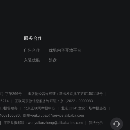
美术馆接连发生命案，大曲
预告
先生之死真相成谜
00:29
诡异漩涡馆！美术馆惊现命
预告
服务合作
案迷雾重重
广告合作
优酷内容开放平台
00:29
入驻优酷
娱盘
吉田社长遇害案进入僵局，
预告
真相即将揭晓
00:29
）字第266号
出版物经营许可证：新出发京批字第直150118号
保护宝石不被基德偷走，吉
6214
互联网宗教信息服务许可证：京（2022）0000083
预告
田社长死因成谜
10报警服务
北京互联网举报中心
北京12345文化市场举报热线
00580、邮箱youkujubao@service.alibaba.com
00:29
廉正举报邮箱：wenyulianzheng@alibaba-inc.com
算法公示