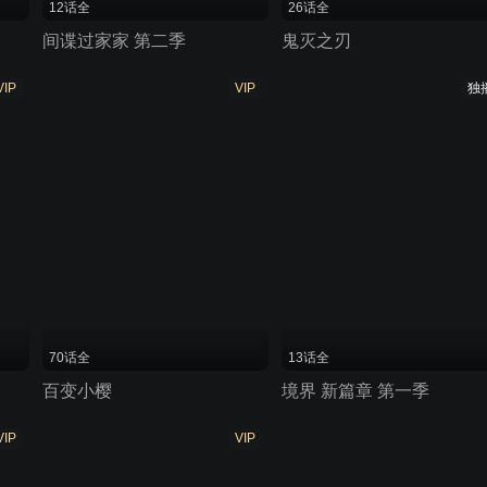
12话全
26话全
间谍过家家 第二季
鬼灭之刃
VIP
VIP
独
70话全
13话全
百变小樱
境界 新篇章 第一季
VIP
VIP