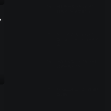
可疑男子携带危险化学品，
预告
目暮警官誓要追查到底
播
00:29
柯南一行人误闯石器人村
预告
落，遇不明男尸引出离奇命
案
00:29
神秘人发送威胁信息？日职
预告
联赛开幕的警笛
00:29
犯人甚至不止一位？翻滚跌
预告
落的男子
00:29