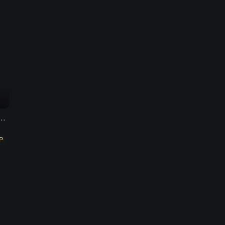
因一张照片被绑架，柯南暖
预告
心安慰小梓
00:29
柯南与小梓被绑架，柯南陷
预告
入昏迷
00:29
上最强英雄组合 第一季
森林里出现怪物，园子与柯
预告
南的怪谈之夜
P
00:29
光之美少女变身名侦探，“完
预告
美的答案”即将揭晓
00:29