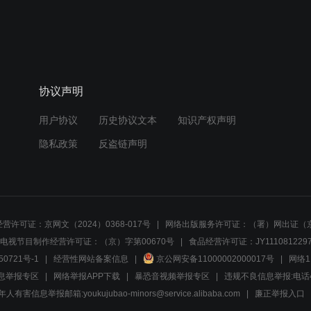
协议声明
用户协议
历史协议文本
知识产权声明
隐私政策
反盗链声明
营许可证：京网文（2024）0368-017号
网络出版服务许可证：（署）网出证（京
电视节目制作经营许可证：（京）字第00670号
食品经营许可证：JY1110812297
50721号-1
经营性网站备案信息
京公网安备11000002000017号
网络1
息举报专区
网络举报APP下载
暴恐音视频举报专区
违规不良信息举报:电话40081
人有害信息举报邮箱:youkujubao-minors@service.alibaba.com
廉正举报入口