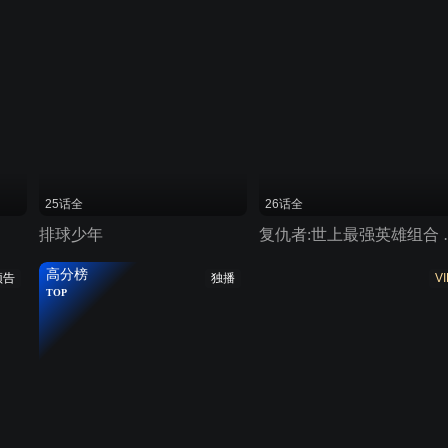
25话全
26话全
排球少年
复仇者:世
高分榜
预告
独播
VI
TOP