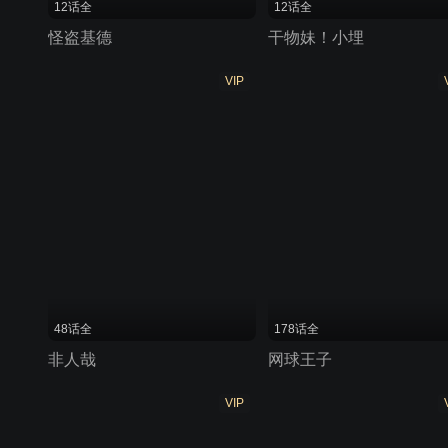
12话全
12话全
怪盗基德
干物妹！小埋
VIP
48话全
178话全
非人哉
网球王子
VIP