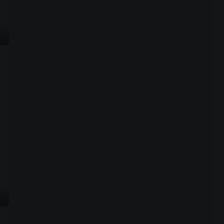
受害人身边放着疑似用血写
预告
下的死亡信息，到底谁才是
犯人？
00:28
公寓里出现小偷人心惶惶，
预告
看柯南如何破解快递失窃案
00:28
少年侦探团对决老人侦探团
预告
2
00:29
公园惊现飞车抢匪，少年侦
预告
探团与假面超人展开追击
00:29