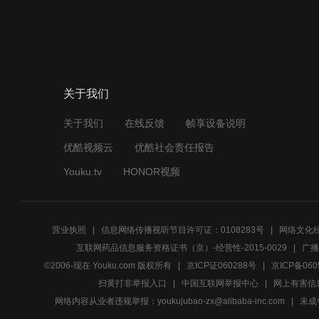
关于我们
关于我们
在线反馈
帧享设备说明
优酷视频云
优酷社会责任报告
Youku.tv
HONOR视频
营业执照
信息网络传播视听节目许可证：0108283号
网络文化经
互联网药品信息服务资格证书（京）-经营性-2015-0029
广播
©2006-现在 Youku.com 版权所有
京ICP证060288号
京ICP备060
扫黄打非举报入口
中国互联网举报中心
网上有害信
网络内容从业者违规举报：youkujubao-zx@alibaba-inc.com
未成年