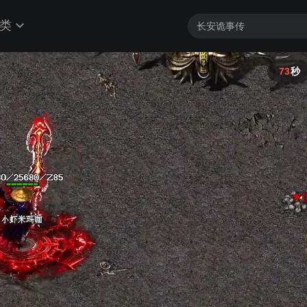
类
72
秒
登记号:08283060179842512