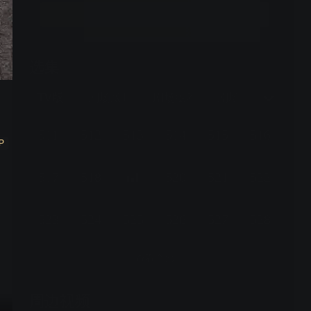
立即续费
选集
更新至1269话，本周及下周停更，第1270话8月22日恢复播出
TV版
剧场版1
剧场版2
剧场版3
剧场
511
512
513
514
515
516
P
517
518
520
521
522
523
524
525
526
527
528
查看全部
周边视频