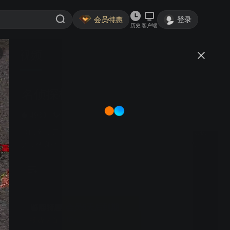
会员特惠
登录
历史
客户端
视频
讨论
1046
名侦探柯南
普通话
简介
4930
动漫高分榜·TOP2
推理
冒险
高山南 山口胜平 山崎和佳奈 神谷明 | 高中生意外遭遇黑衣
人，变身小学生柯南，藏身毛利侦探社，以小身体大智
慧，挑战悬案。
会员6天后到期
续费享首月18元