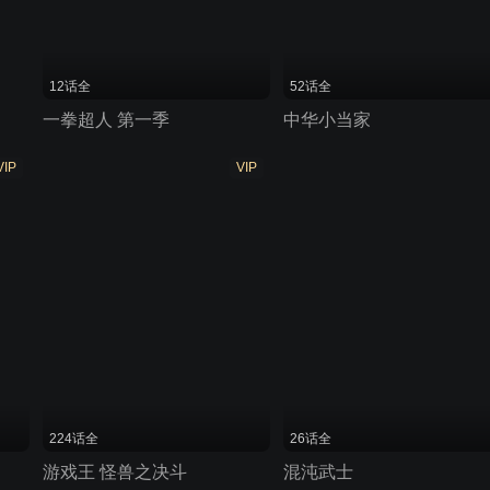
12话全
52话全
一拳超人 第一季
中华小当家
VIP
VIP
224话全
26话全
游戏王 怪兽之决斗
混沌武士