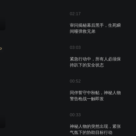
02:17
审问揭秘幕后黑手，生死瞬
间哑弹救兄弟
03:03
P
紧急行动中，所有人必须保
持趴下的安全状态
00:52
同伴誓守中秋帖，神秘人物
警告枪战一触即发
00:33
神秘人物的突然出现，紧张
气氛下的协助目标行动