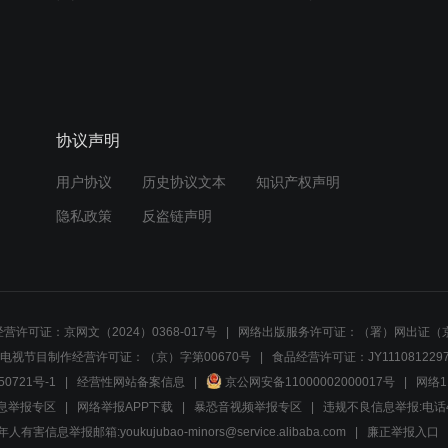
协议声明
用户协议
历史协议文本
知识产权声明
隐私政策
反盗链声明
营许可证：京网文（2024）0368-017号
网络出版服务许可证：（署）网出证（京
电视节目制作经营许可证：（京）字第00670号
食品经营许可证：JY1110812297
50721号-1
经营性网站备案信息
京公网安备11000002000017号
网络1
息举报专区
网络举报APP下载
暴恐音视频举报专区
违规不良信息举报:电话40081
人有害信息举报邮箱:youkujubao-minors@service.alibaba.com
廉正举报入口