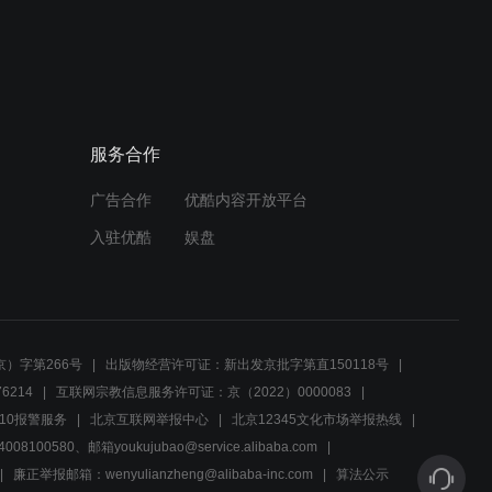
00:28
立文誓要找回中秋帖，尊严
成为最后坚守
服务合作
00:21
广告合作
优酷内容开放平台
署长立文面对赵光希的压
力，勇敢面对一切后果
入驻优酷
娱盘
01:14
故宫文物南迁受阻，宋院长
力挺培基坚守文化使命
）字第266号
出版物经营许可证：新出发京批字第直150118号
6214
互联网宗教信息服务许可证：京（2022）0000083
01:59
10报警服务
北京互联网举报中心
北京12345文化市场举报热线
00580、邮箱youkujubao@service.alibaba.com
富豪父子矛盾升级，真爱能
否打动父亲心？
廉正举报邮箱：wenyulianzheng@alibaba-inc.com
算法公示