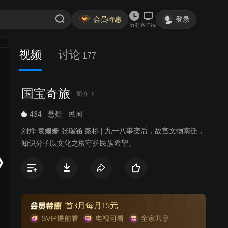
会员特惠
登录
历史
客户端
视频
讨论
177
国宝奇旅
简介
434
悬疑
民国
刘烨 袁姗姗 张瑞涵 秦杉 | 九一八事变后，故宫文物南迁，
知识分子以文化之根守护民族希望。
首3月每月15元