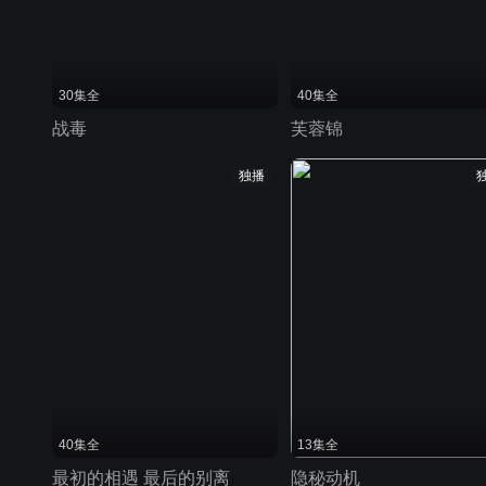
30集全
40集全
战毒
芙蓉锦
独播
40集全
13集全
最初的相遇 最后的别离
隐秘动机