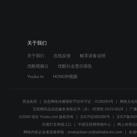
关于我们
关于我们
在线反馈
帧享设备说明
优酷视频云
优酷社会责任报告
Youku.tv
HONOR视频
营业执照
信息网络传播视听节目许可证：0108283号
网络文化经
互联网药品信息服务资格证书（京）-经营性-2015-0029
广播
©2006-现在 Youku.com 版权所有
京ICP证060288号
京ICP备060
扫黄打非举报入口
中国互联网举报中心
网上有害信
网络内容从业者违规举报：youkujubao-zx@alibaba-inc.com
未成年