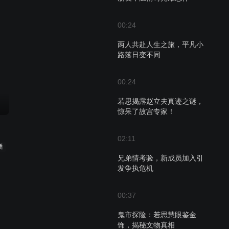
00:24
两人共赴人生之旅，平凡小
路落日变不同
00:24
若思揭露赵立夫真迹之谜，
惊呆了故宫专家！
02:11
播
兄弟情考验，新成员加入引
发争执危机
00:37
鬼市探险：若思慧眼鉴金
饰，揭秘文物真相