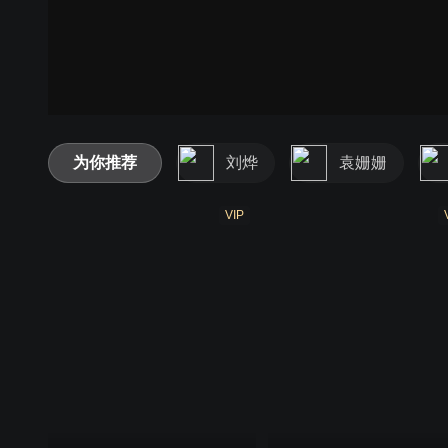
为你推荐
刘烨
袁姗姗
VIP