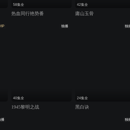
58集全
42集全
热血同行艳势番
庸山玉骨
VIP
独播
独
40集全
24集全
1945黎明之战
黑白诀
独播
独