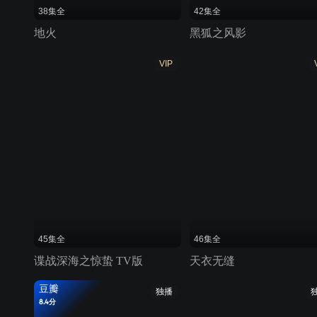
38集全
42集全
地火
黑狐之风影
VIP
45集全
46集全
谍战深海之惊蛰 TV版
天衣无缝
豆瓣
独播
8.4分