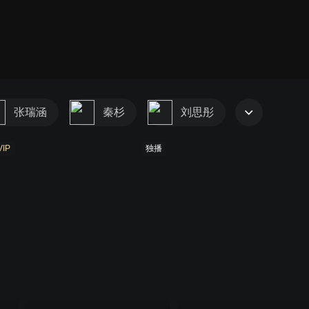
张瑞涵
秦杉
刘思彤
VIP
独播