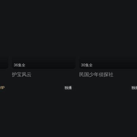
36集全
30集全
护宝风云
民国少年侦探社
VIP
独播
独