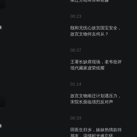
南迁分歧终冰释前嫌
00:23
播
颐和兄忧心故宫国宝安全，
故宫文物何去何从？
00:37
王署长缺席现场，老爷批评
现代藏家虚荣炫耀
01:14
故宫文物南迁计划遇压力，
宋院长面临强烈反对声
00:33
播
田医生归乡，妹妹热情款待
朋友，温情时光难忘怀