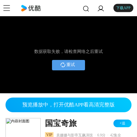
下载APP
数据获取失败，请检查网络之后重试
重试
预览播放中，打开优酷APP看高清完整版
国宝奇旅
+追
.
.
VIP
袁姗姗与影帝互飙演技
6.9分
42集全