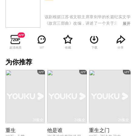
该剧根据江苏省文联主席章剑华的长篇纪实文学
《故宫三部曲》改编，讲述了一个关于爱和承载
展开
的故事，再现了九一八事变之后，华北岌岌可
危，马衡、易培基等故宫知识分子，抱着“文化之
根在，中国不会亡”的信念，将故宫文物迁出北平
超清画质
收藏
下载
分享
107
的那段文化抗战悲壮史。
为你推荐
APP
APP
APP
28集全
24集全
26集全
重生
他是谁
重生之门