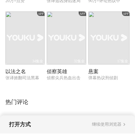
20万+点赞
张译追凶身陷迷局
90万+评论热议中
APP
APP
APP
34集全
32集全
17集全
以法之名
侦察英雄
悬案
张译掀翻司法黑幕
侦察尖兵热血出击
弹幕热议刑侦剧
热门评论
打开方式
继续使用浏览器
暂无评论