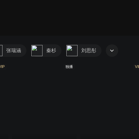
张瑞涵
秦杉
刘思彤
VIP
独播
VI