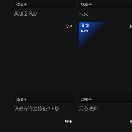
42集全
38集全
黑狐之风影
地火
豆瓣
VIP
8.4分
45集全
20集全
谍战深海之惊蛰 TV版
无心法师
独播