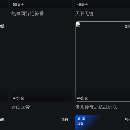
58集全
46集全
热血同行艳势番
天衣无缝
独播
独
42集全
46集全
庸山玉骨
傻儿传奇之抗战到底
豆瓣
独播
独播
独
7.3分