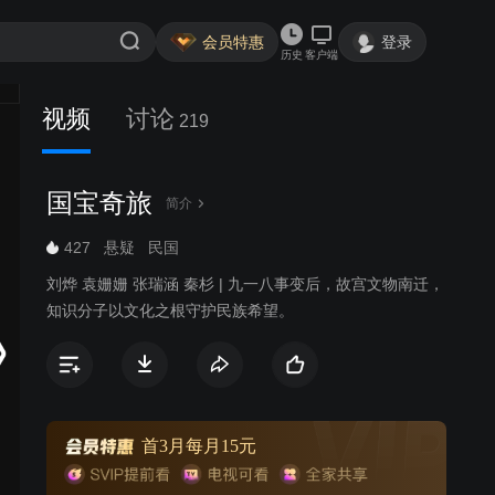
会员特惠
登录
历史
客户端
视频
讨论
219
国宝奇旅
简介
427
悬疑
民国
刘烨 袁姗姗 张瑞涵 秦杉 | 九一八事变后，故宫文物南迁，
知识分子以文化之根守护民族希望。
首3月每月15元