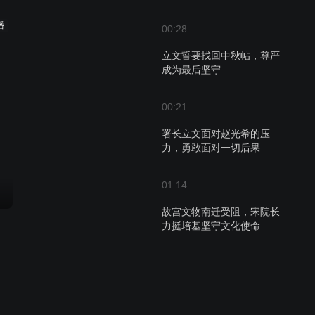
播
00:28
立文誓要找回中秋帖，尊严
成为最后坚守
00:21
署长立文面对赵光希的压
力，勇敢面对一切后果
01:14
故宫文物南迁受阻，宋院长
力挺培基坚守文化使命
01:59
富豪父子矛盾升级，真爱能
否打动父亲心？