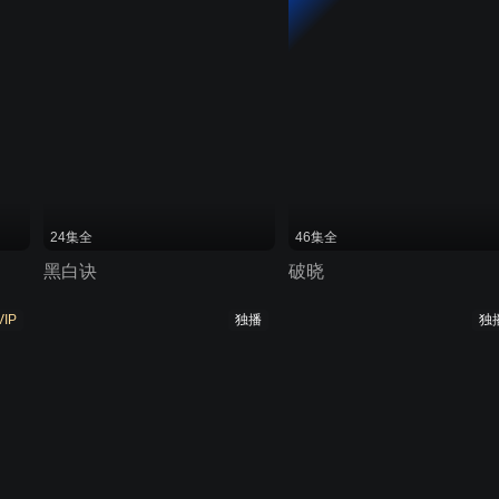
24集全
46集全
黑白诀
破晓
VIP
独播
独