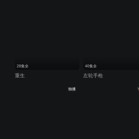
28集全
40集全
重生
左轮手枪
独播