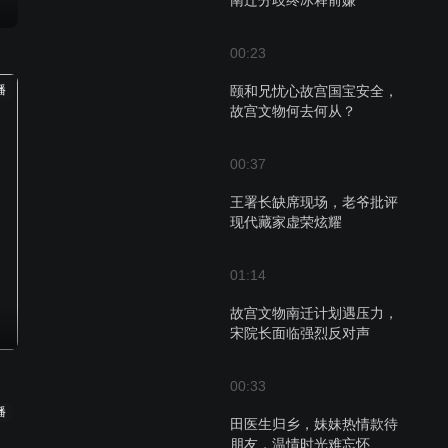
南迁分歧终冰释前嫌
00:23
播
颐和兄忧心故宫国宝安全，
故宫文物何去何从？
00:37
王署长缺席现场，老爷批评
现代藏家虚荣炫耀
01:14
故宫文物南迁计划遇压力，
宋院长面临强烈反对声
00:33
播
田医生归乡，妹妹热情款待
朋友，温情时光难忘怀