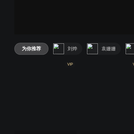
为你推荐
刘烨
袁姗姗
VIP