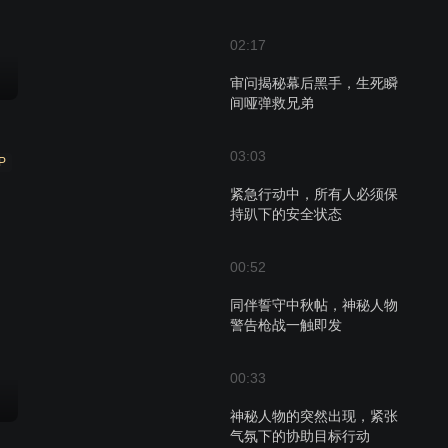
02:17
审问揭秘幕后黑手，生死瞬
间哑弹救兄弟
03:03
P
紧急行动中，所有人必须保
持趴下的安全状态
00:52
同伴誓守中秋帖，神秘人物
警告枪战一触即发
00:33
神秘人物的突然出现，紧张
气氛下的协助目标行动