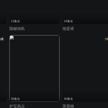
13集全
24集全
隐秘动机
他是谁
独播
VI
36集全
40集全
护宝风云
芙蓉锦