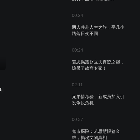
00:24
两人共赴人生之旅，平凡小
路落日变不同
00:24
若思揭露赵立夫真迹之谜，
惊呆了故宫专家！
02:11
播
兄弟情考验，新成员加入引
发争执危机
00:37
鬼市探险：若思慧眼鉴金
饰，揭秘文物真相