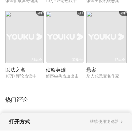
张译侦破离奇诡案
10万+评论热议中
张译王俊凯破悬案
APP
APP
APP
34集全
32集全
17集全
以法之名
侦察英雄
悬案
10万+评论热议中
侦察尖兵热血出击
杀人犯竟变名作家
热门评论
打开方式
继续使用浏览器
暂无评论