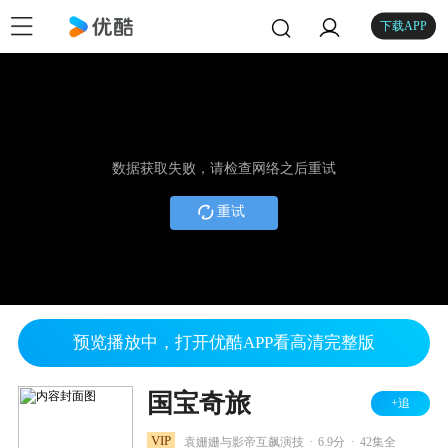
下载APP
数据获取失败，请检查网络之后重试
重试
预览播放中，打开优酷APP看高清完整版
国宝奇旅
+追
.
.
VIP
袁姗姗与影帝互飙演技
6.9分
42集全