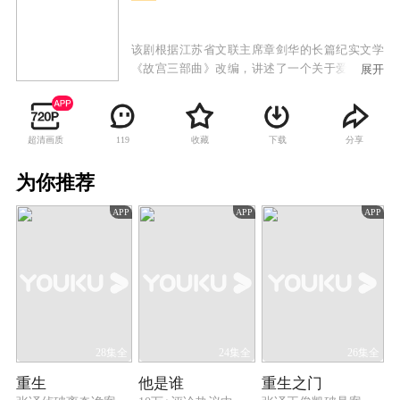
该剧根据江苏省文联主席章剑华的长篇纪实文学
《故宫三部曲》改编，讲述了一个关于爱和承载
展开
的故事，再现了九一八事变之后，华北岌岌可
危，马衡、易培基等故宫知识分子，抱着“文化之
根在，中国不会亡”的信念，将故宫文物迁出北平
超清画质
收藏
下载
分享
119
的那段文化抗战悲壮史。
为你推荐
APP
APP
APP
28集全
24集全
26集全
重生
他是谁
重生之门