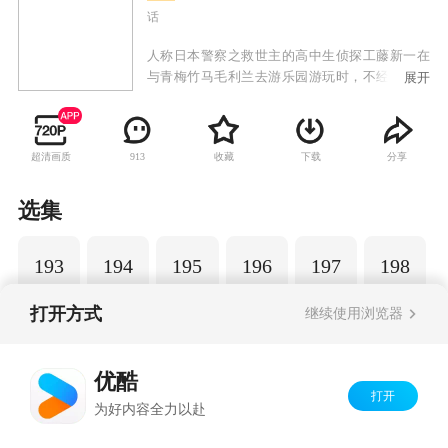
话
人称日本警察之救世主的高中生侦探工藤新一在
与青梅竹马毛利兰去游乐园游玩时，不经意中发
展开
现了行踪可疑的黑衣人。于是工藤新一尾随跟
踪，并目睹了黑衣人正在进行可疑交易。不料，
却被另一名黑衣人在背后击晕，被强行灌下一种
超清画质
收藏
下载
分享
913
名为APTX-4869的毒药，致使身体变小。为了在
不暴露真实身份并继续追踪黑衣人及其成员，情
急之下，工藤新一受到《福尔摩斯》的作者“阿瑟·
选集
柯南·道尔”和“江户川乱步”名字的启发，改名
为“江户川柯南”，并寄住在毛利兰的家中。作为
193
194
195
196
197
198
侦探，柯南实在看不下去毛利小五郎经常做的一
些“发育不良”的错误推理，便帮助毛利小五郎破
了许多案子。
打开方式
继续使用浏览器
Copyright©
2026
优酷 youku.com
版权所有
优酷
京ICP备06050721号-1
打开
为好内容全力以赴