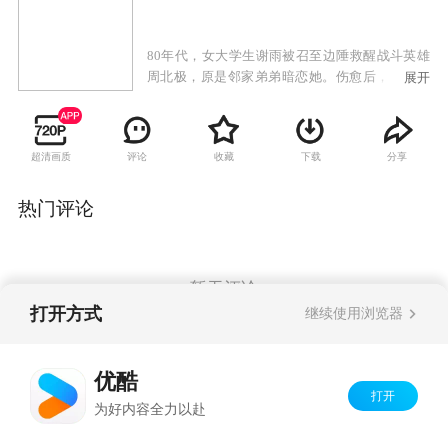
80年代，女大学生谢雨被召至边陲救醒战斗英雄
周北极，原是邻家弟弟暗恋她。伤愈后，周北极
展开
冲动与谢雨发生关系后重返前线。谢雨怀孕后得
知周北极牺牲，决定退学产子。多年后，周北极
归来两人重逢，谢雨带着孩子面对新生活。
超清画质
评论
收藏
下载
分享
热门评论
暂无评论
打开方式
继续使用浏览器
Copyright©
2026
优酷 youku.com
版权所有
优酷
京ICP备06050721号-1
打开
为好内容全力以赴