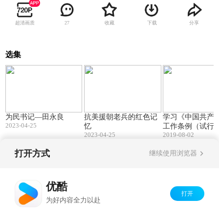
超清画质
收藏
下载
分享
27
选集
04:09
04:51
为民书记—田永良
抗美援朝老兵的红色记
学习《中国共产
2023-04-25
忆
工作条例（试行）
2023-04-25
2019-08-02
列动画视频
打开方式
继续使用浏览器
Copyright©
2026
优酷 youku.com
版权所有
京ICP备06050721号-1
优酷
打开
为好内容全力以赴