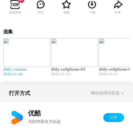
超清画质
评论
收藏
下载
分享
选集
0
08:50
17:36
dfdy-camera
dfdy-cellphone-03
dfdy-cellphone-0
2018-11-14
2018-11-13
2018-11-11
打开方式
继续使用浏览器
Copyright©
2026
优酷 youku.com
版权所有
京ICP备06050721号-1
优酷
打开
为好内容全力以赴