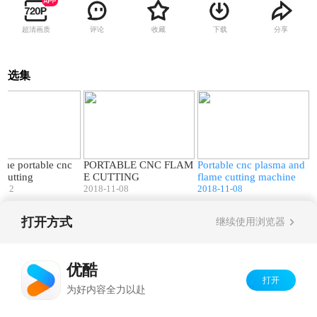
超清画质
评论
收藏
下载
分享
选集
00:10
00:10
00:11
the portable cnc
PORTABLE CNC FLAM
Portable cnc plasma and
 cutting
E CUTTING
flame cutting machine
1-12
2018-11-08
2018-11-08
打开方式
继续使用浏览器
Copyright©
2026
优酷 youku.com
版权所有
京ICP备06050721号-1
优酷
打开
为好内容全力以赴