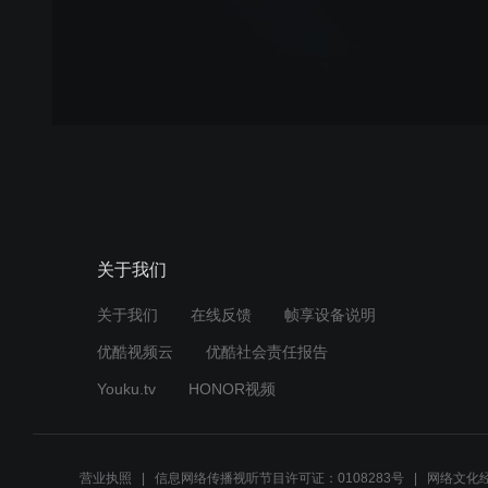
关于我们
关于我们
在线反馈
帧享设备说明
优酷视频云
优酷社会责任报告
Youku.tv
HONOR视频
营业执照
信息网络传播视听节目许可证：0108283号
网络文化经