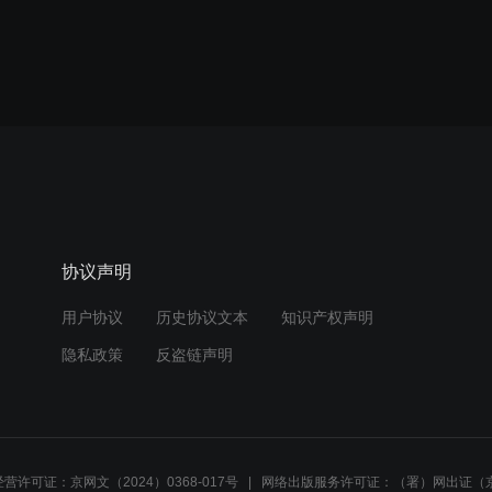
协议声明
用户协议
历史协议文本
知识产权声明
隐私政策
反盗链声明
营许可证：京网文（2024）0368-017号
网络出版服务许可证：（署）网出证（京