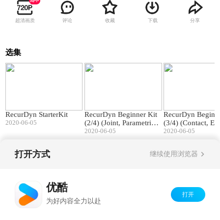
超清画质
评论
收藏
下载
分享
选集
66:22
19:38
RecurDyn StarterKit
RecurDyn Beginner Kit
RecurDyn Beginne
2020-06-05
(2/4) (Joint, Parametric V
(3/4) (Contact, Ex
alue/Point, Subsystem, F
2020-06-05
n)
2020-06-05
orce)
打开方式
继续使用浏览器
Copyright©
2026
优酷 youku.com
版权所有
京ICP备06050721号-1
优酷
打开
为好内容全力以赴