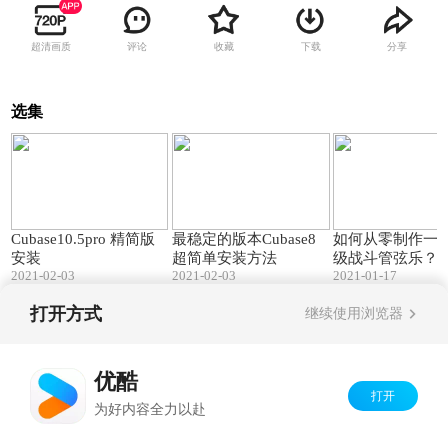
超清画质
评论
收藏
下载
分享
选集
02:39
03:29
Cubase10.5pro 精简版
最稳定的版本Cubase8
如何从零制作一
安装
超简单安装方法
级战斗管弦乐？
2021-02-03
2021-02-03
2021-01-17
教程】
打开方式
继续使用浏览器
Copyright©
2026
优酷 youku.com
版权所有
京ICP备06050721号-1
优酷
打开
为好内容全力以赴