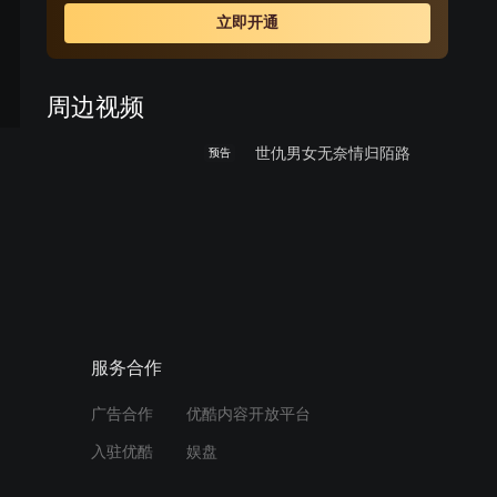
在街头偶遇，女孩已为人母，回望过去，只能彼此祝福。
立即开通
周边视频
世仇男女无奈情归陌路
预告
02:14
《昨日之花》中文预告 大屠
预告
杀研究者竟是纳粹后代
01:56
服务合作
广告合作
优酷内容开放平台
入驻优酷
娱盘