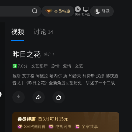
会员特惠
登录
历史
客户端
视频
讨论
14
昨日之花
简介
7.0分
文艺影厅
剧情
爱情
文艺
拉斯·艾丁格 阿黛拉·哈内尔 扬·约瑟夫·利费斯 汉娜·赫茨施
普龙 | 《昨日之花》全新角度回望历史，讲述了一个二战相
关的爱情故事。一位备受尊敬的德国大屠杀学者事业如日
中天，但却陷入精神危机中，原来他的祖父曾经是纳粹战
犯，这段不为人知的家庭历史使他内心饱受煎熬。此时他
遇到了一位热情四射的犹太女孩，两人互生情愫。而当女
孩发现原来当时害死自己祖母的竟然是学者的祖父，终于
首3月每月15元
还是不能接受，相爱的两人遗憾分手。5年之后，两人再次