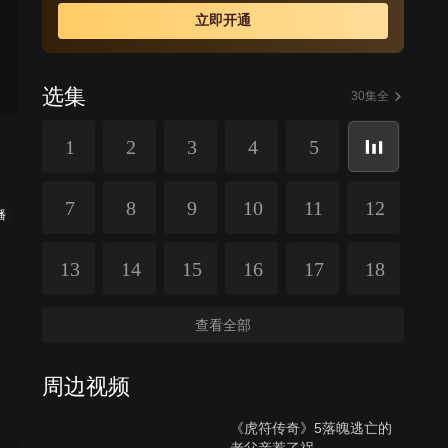
险境。平原君夫妇一直试图截取信陵君平生的心血兵法之
立即开通
作《周公秘录》，念奴终为保护秘录而亡。历尽千辛万
苦，信陵君与如姬终于重逢，然而万没想到的是，他们爱
情的结晶、少年舍烨赶来保护母亲，如姬为救信陵君而倒
选集
在血泊之中。
30集全
1
2
3
4
5
7
8
9
10
11
12
播
13
14
15
16
17
18
查看全部
周边视频
《虎符传奇》5落魄逃亡的