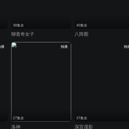
38集全
40集全
聊斋奇女子
八阵图
独播
独播
独
27集全
37集全
洛神
深宫谍影