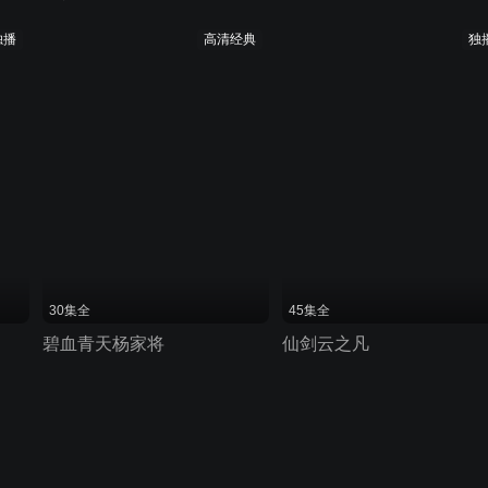
独播
高清经典
独
30集全
45集全
碧血青天杨家将
仙剑云之凡