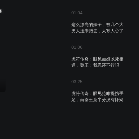
播
01:04
这么漂亮的妹子，被几个大
男人送来赠去，太寒人心了
01:06
虎符传奇：眼见如姬以死相
逼，魏王：我忍还不行吗
03:25
虎符传奇：眼见范雎提携手
足，而秦王竟半分没有怀疑
之心
03:20
虎符传奇：吕不韦果然聪
明，一个金壶就得到了秦王