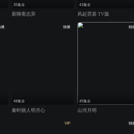
35集全
43集全
新聊斋志异
风起霓裳 TV版
独播
独播
独
48集全
45集全
秦时丽人明月心
山河月明
VIP
独