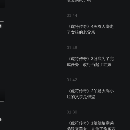
老父亲惹了祸
01:44
播
《虎符传奇》4黑衣人绑走
了女孩的老父亲
01:48
《虎符传奇》3卧底为了完
成任务，改行当起了红娘
01:42
《虎符传奇》2丫鬟大骂小
姐的父亲是强盗
01:30
播
《虎符传奇》1姐姐给亲弟
弟送来美女，只为了偷东西