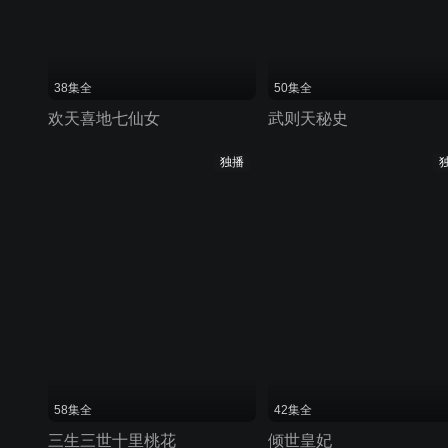
38集全
50集全
欢天喜地七仙女
武则天秘史
独播
58集全
42集全
三生三世十里桃花
倾世皇妃