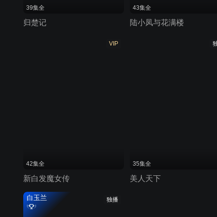
39集全
43集全
归楚记
陆小凤与花满楼
VIP
42集全
35集全
新白发魔女传
美人天下
白玉兰
独播