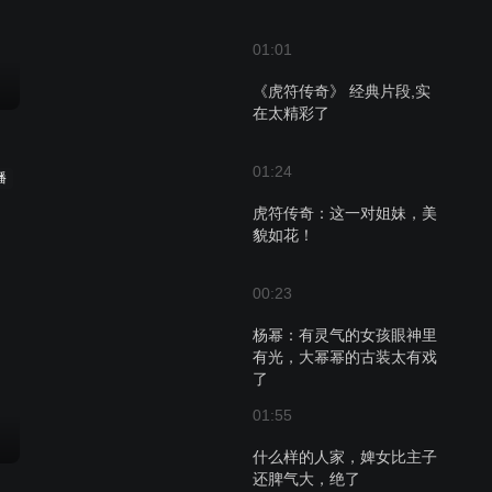
01:01
《虎符传奇》 经典片段,实
在太精彩了
01:24
播
虎符传奇：这一对姐妹，美
貌如花！
00:23
杨幂：有灵气的女孩眼神里
有光，大幂幂的古装太有戏
了
01:55
什么样的人家，婢女比主子
还脾气大，绝了