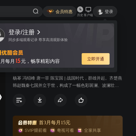
会员特惠
登录
历史
客户端
登录/注册
视频
讨论
3
同步多端观看记录 尊享高清观影体验
虎符传奇
简介
立即开通
15
月每月
元，畅享精彩内容
463
7.9分
7.9分
古装
爱情
杨幂 冯绍峰 唐一菲 陈宝国 | 战国时代，群雄并起。齐楚燕
韩赵魏秦七国并立于世，构成了一幅色彩斑澜、波澜壮阔
的历史画卷。其中以信陵君为首的四大公子在当时占据着
重要的历史位置。信陵君礼贤下士，在魏国极具威望。偶
识魏国长亭侯的独女如姬，两情相悦，阴差阳错之下如姬
却最终嫁给了魏王。长平之战赵军大败，赵国形势危在旦
夕。怯于秦国之威，魏王按兵不动，非魏王的虎符不能出
首3月每月15元
兵。关键时刻，如姬夫人窃出虎符营救赵国，自己却身陷