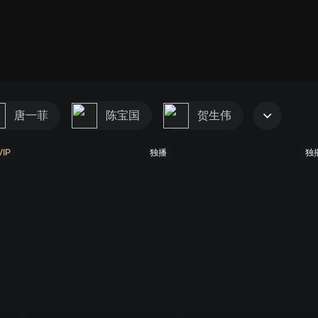
唐一菲
陈宝国
贺生伟
VIP
独播
独