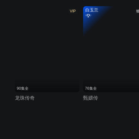
白玉兰
VIP
90集全
76集全
龙珠传奇
甄嬛传