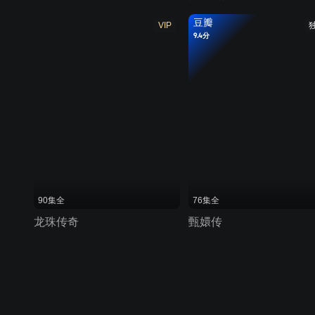
豆瓣
VIP
9.4分
90集全
76集全
龙珠传奇
甄嬛传