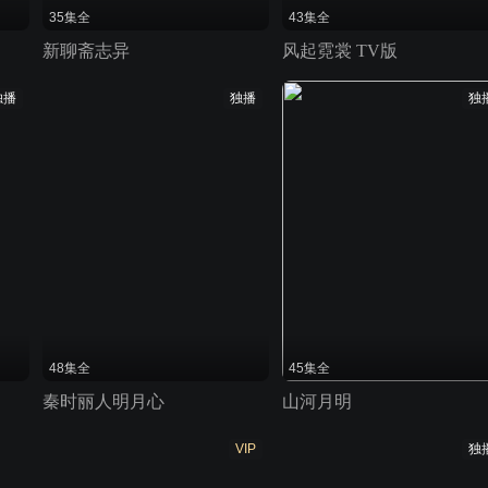
35集全
43集全
新聊斋志异
风起霓裳 TV版
独播
独播
独
48集全
45集全
秦时丽人明月心
山河月明
VIP
独