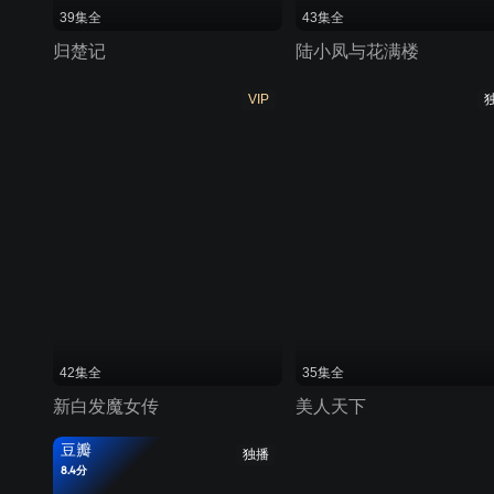
39集全
43集全
归楚记
陆小凤与花满楼
VIP
42集全
35集全
新白发魔女传
美人天下
豆瓣
独播
8.4分