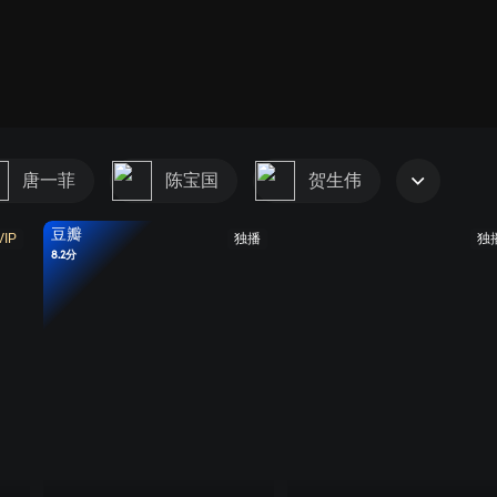
唐一菲
陈宝国
贺生伟
豆瓣
VIP
独播
独
8.2分