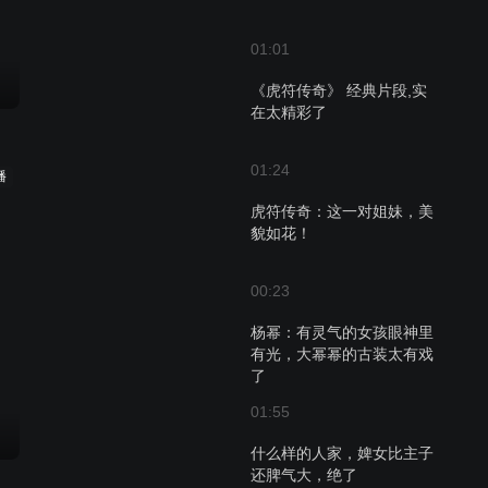
01:01
《虎符传奇》 经典片段,实
在太精彩了
01:24
播
虎符传奇：这一对姐妹，美
貌如花！
00:23
杨幂：有灵气的女孩眼神里
有光，大幂幂的古装太有戏
了
01:55
什么样的人家，婢女比主子
还脾气大，绝了