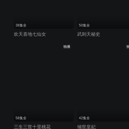
38集全
50集全
欢天喜地七仙女
武则天秘史
独播
58集全
42集全
三生三世十里桃花
倾世皇妃