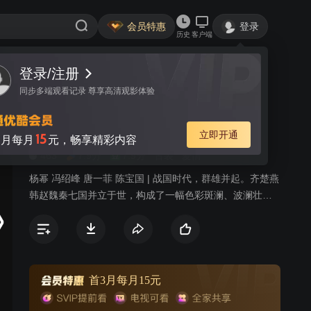
会员特惠
登录
历史
客户端
登录/注册
视频
讨论
3
同步多端观看记录 尊享高清观影体验
虎符传奇
简介
立即开通
15
月每月
元，畅享精彩内容
463
7.9分
7.9分
古装
爱情
杨幂 冯绍峰 唐一菲 陈宝国 | 战国时代，群雄并起。齐楚燕
韩赵魏秦七国并立于世，构成了一幅色彩斑澜、波澜壮阔
的历史画卷。其中以信陵君为首的四大公子在当时占据着
重要的历史位置。信陵君礼贤下士，在魏国极具威望。偶
识魏国长亭侯的独女如姬，两情相悦，阴差阳错之下如姬
却最终嫁给了魏王。长平之战赵军大败，赵国形势危在旦
夕。怯于秦国之威，魏王按兵不动，非魏王的虎符不能出
首3月每月15元
兵。关键时刻，如姬夫人窃出虎符营救赵国，自己却身陷