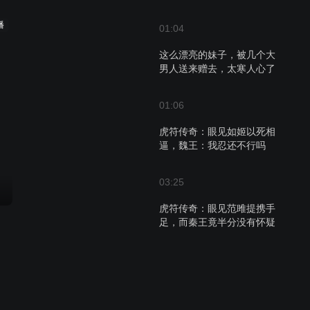
播
01:04
这么漂亮的妹子，被几个大
男人送来赠去，太寒人心了
01:06
虎符传奇：眼见如姬以死相
逼，魏王：我忍还不行吗
03:25
虎符传奇：眼见范雎提携手
足，而秦王竟半分没有怀疑
之心
03:20
虎符传奇：吕不韦果然聪
明，一个金壶就得到了秦王