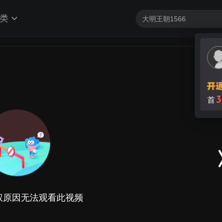
类
3
首
权原因无法观看此视频