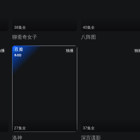
38集全
40集全
聊斋奇女子
八阵图
豆瓣
独播
独播
独
8.0分
27集全
37集全
洛神
深宫谍影