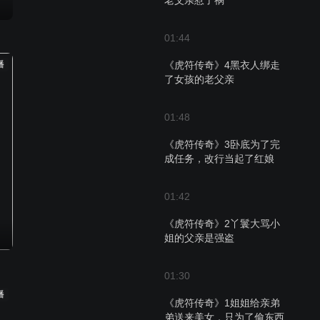
老父亲惹了祸
01:44
播
《虎符传奇》4黑衣人绑走
了女孩的老父亲
01:48
《虎符传奇》3卧底为了完
成任务，改行当起了红娘
01:42
《虎符传奇》2丫鬟大骂小
姐的父亲是强盗
01:30
播
《虎符传奇》1姐姐给亲弟
弟送来美女，只为了偷东西