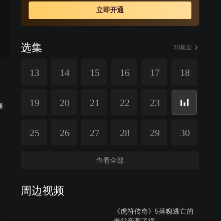
险境。平原君夫妇一直试图截取信陵君平生的心血兵法之
立即开通
作《周公秘录》，念奴终为保护秘录而亡。历尽千辛万
苦，信陵君与如姬终于重逢，然而万没想到的是，他们爱
情的结晶、少年舍烨赶来保护母亲，如姬为救信陵君而倒
选集
在血泊之中。
30集全
13
14
15
16
17
18
19
20
21
22
23
播
25
26
27
28
29
30
查看全部
周边视频
《虎符传奇》5落魄逃亡的