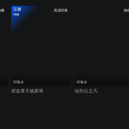
豆瓣
独播
高清经典
独
7.9分
30集全
45集全
碧血青天杨家将
仙剑云之凡