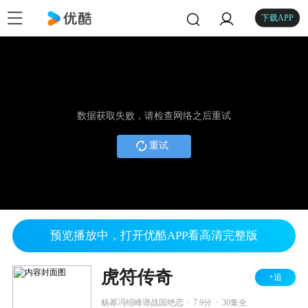
下载APP
数据获取失败，请检查网络之后重试
重试
预览播放中，打开优酷APP看高清完整版
虎符传奇
+追
.
.
杨幂冯绍峰谱战国绝恋
7.9分
30集全