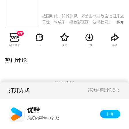
战国时代，群雄并起。齐楚燕韩赵魏秦七国并立
于世，构成了一幅色彩斑澜、波澜壮阔的历史画
展开
卷。其中以信陵君为首的四大公子在当时占据着
重要的历史位置。信陵君礼贤下士，在魏国极具
威望。偶识魏国长亭侯的独女如姬，两情相悦，
超清画质
收藏
下载
分享
3
阴差阳错之下如姬却最终嫁给了魏王。长平之战
赵军大败，赵国形势危在旦夕。怯于秦国之威，
魏王按兵不动，非魏王的虎符不能出兵。关键时
热门评论
刻，如姬夫人窃出虎符营救赵国，自己却身陷险
境。平原君夫妇一直试图截取信陵君平生的心血
兵法之作《周公秘录》，念奴终为保护秘录而
亡。历尽千辛万苦，信陵君与如姬终于重逢，然
暂无评论
而万没想到的是，他们爱情的结晶、少年舍烨赶
打开方式
继续使用浏览器
来保护母亲，如姬为救信陵君而倒在血泊之中。
Copyright©
2026
优酷 youku.com
版权所有
优酷
京ICP备06050721号-1
打开
为好内容全力以赴