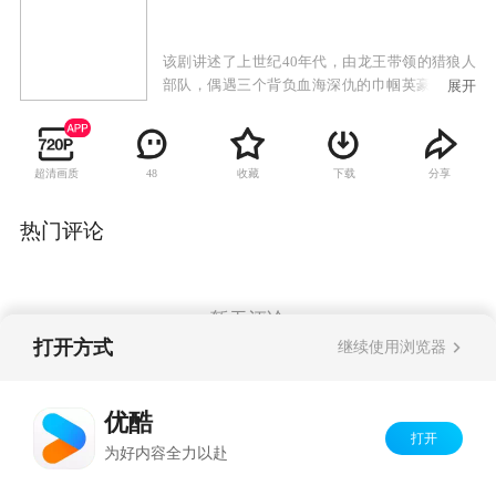
该剧讲述了上世纪40年代，由龙王带领的猎狼人
部队，偶遇三个背负血海深仇的巾帼英豪，在龙
展开
王的言传身教下，新的猎狼人部队一步一步破坏
敌人的清乡阴谋的故事。
超清画质
收藏
下载
分享
48
热门评论
暂无评论
打开方式
继续使用浏览器
Copyright©
2026
优酷 youku.com
版权所有
优酷
京ICP备06050721号-1
打开
为好内容全力以赴