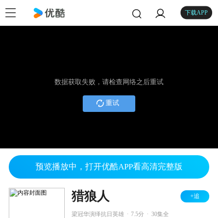
下载APP
数据获取失败，请检查网络之后重试
重试
预览播放中，打开优酷APP看高清完整版
猎狼人
+追
.
.
梁冠华演绎抗日英雄
7.5分
30集全