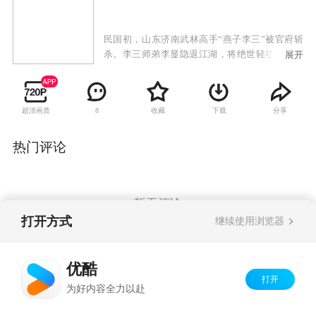
民国初，山东济南武林高手“燕子李三”被官府斩
杀。李三师弟李显隐退江湖，将绝世轻功传与徒
展开
弟李云飞、李云馨、李云龙。十年后李显师徒回
到济南，与日本武士对决抗争，名声大振.百姓
称，燕子李三回来了。抗战时期，李显师徒投入
超清画质
收藏
下载
分享
8
到全民抗战的洪流中。三徒弟李云龙薄弱的内心
和膨胀的私欲，使他最终成为了彻头彻尾的走
狗，不得善终。二徒弟李云馨开武馆，传授武
热门评论
艺。大徒弟李云飞体会到，凭借武林气节，单打
独斗，不可能真正救国，毅然加入抗战。
暂无评论
打开方式
继续使用浏览器
Copyright©
2026
优酷 youku.com
版权所有
优酷
京ICP备06050721号-1
打开
为好内容全力以赴