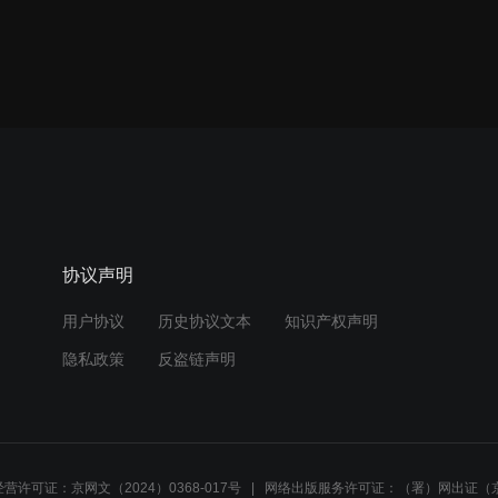
协议声明
用户协议
历史协议文本
知识产权声明
隐私政策
反盗链声明
营许可证：京网文（2024）0368-017号
网络出版服务许可证：（署）网出证（京