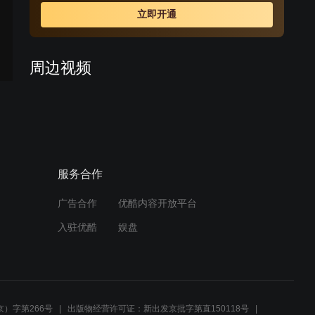
立即开通
周边视频
一家人宁愿饿着肚子，也要
等儿媳妇回家做饭，结局大
快人心
02:22
服务合作
婆家人宁愿饿肚子，也要等
儿媳回来做饭！
广告合作
优酷内容开放平台
02:06
入驻优酷
娱盘
全家人饿得啃苹果，也要等
媳妇下班做饭，媳妇彻底怒
了
02:42
）字第266号
出版物经营许可证：新出发京批字第直150118号