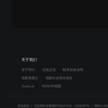
关于我们
关于我们
在线反馈
帧享设备说明
优酷视频云
优酷社会责任报告
Youku.tv
HONOR视频
营业执照
信息网络传播视听节目许可证：0108283号
网络文化经