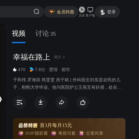
会员特惠
登录
历史
客户端
视频
讨论
35
幸福在路上
简介
470
7.8分
爱情
都市
于和伟 罗海琼 韩雯雯 房子斌 | 外科医生刘东是农民的儿
子，刚刚大学毕业。他与医院护士王燕互有好感，处在对
感情懵懵懂懂中的他们，谁也没有把那层窗户纸捅破，直
到新分配的护士李莉突然出现在刘东的面前。出身于高干
家庭的李莉纯真漂亮，很快就吸引了刘东的注意。随着日
常的工作接触，尽管李莉对刘东毫无感觉，但刘东却已经
暗暗地爱上了她。
首3月每月15元