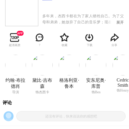
多年来，杰西卡都在为了家人牺牲自己。为了父
母和弟弟，她放弃了自己的音乐梦；现在，为了
展开
弟弟的梦想， 她放弃了去洛杉矶见昔日好友的机
会。一次偶然，她替爸爸去恩典会教堂修水管，
忍不住弹起了琴。钱伯斯牧师被她的音乐吸引
超清画质
收藏
下载
分享
7
了，告诉她教堂面临危机，要举办一百周年庆典
来挽回教堂的“生命”，准备唱诗赛，但唱诗班指
导走了，希望她可以来指导演唱，她答应了无回
报的在唱诗班指导，但遭到了格洛丽亚的怀疑。
Cedric
约翰·布拉
黛比·吉布
格洛利亚·
安东尼奥·
Smith
德肖
森
鲁本
库普
饰Henry
导演
饰杰西卡
饰Ben