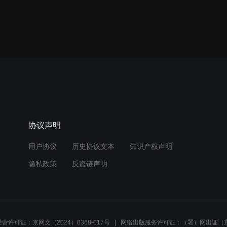
协议声明
用户协议
历史协议文本
知识产权声明
隐私政策
反盗链声明
营许可证：京网文（2024）0368-017号
网络出版服务许可证：（署）网出证（京