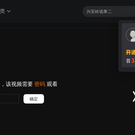
类
3
首
好，该视频需要
密码
观看
确定