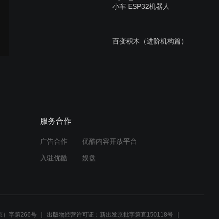
小车 ESP32机器人
百变积木（进阶机构篇）
【RuilongMaker】自动接水
器 百变积木（进阶机构篇）
服务合作
广告合作
优酷内容开放平台
【RuilongMaker】超级寻迹
入驻优酷
娱盘
机器人 百变积木（进阶机构
篇）
【RuilongMaker】遥控测距
机器人 百变积木（进阶机构
）字第266号
出版物经营许可证：新出发京批字第直150118号