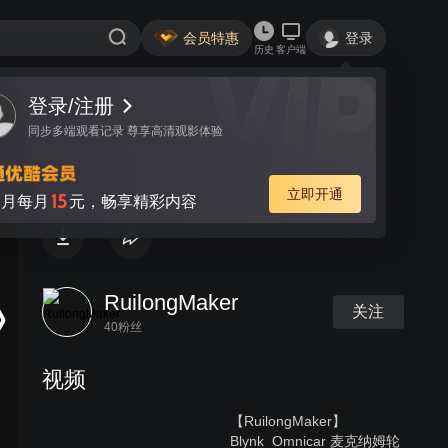
会员特惠
登录
历史
客户端
登录/注册
视频
讨论
同步多端观看记录 尊享高清观影体验
6-智能停车场
立即开通
15
月每月
元，畅享精彩内容
RuilongMaker
关注
40粉丝
视频
【RuilongMaker】
Blynk_Omnicar 麦克纳姆轮