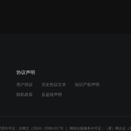
协议声明
用户协议
历史协议文本
知识产权声明
隐私政策
反盗链声明
营许可证：京网文（2024）0368-017号
网络出版服务许可证：（署）网出证（京