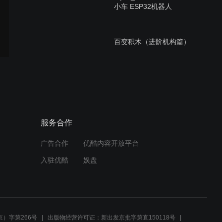
小车 ESP32机器人
百变积木（进阶机构篇）
【RuilongMaker】自动接水
器 百变积木（进阶机构篇）
服务合作
广告合作
优酷内容开放平台
【RuilongMaker】超级寻迹
入驻优酷
娱盘
机器人 百变积木（进阶机构
篇）
【RuilongMaker】遥控测距
机器人 百变积木（进阶机构
）字第266号
出版物经营许可证：新出发京批字第直150118号