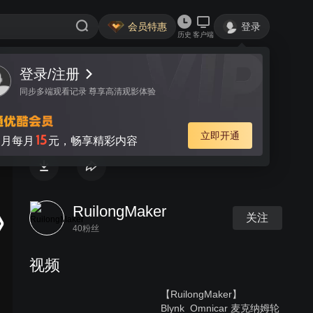
会员特惠
登录
历史
客户端
登录/注册
视频
讨论
同步多端观看记录 尊享高清观影体验
7-七彩霓虹灯
立即开通
15
月每月
元，畅享精彩内容
RuilongMaker
关注
40粉丝
视频
【RuilongMaker】
Blynk_Omnicar 麦克纳姆轮