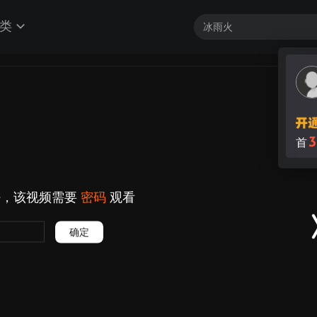
类
3
首
好，该视频需要
密码
观看
确定