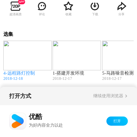
超清画质
评论
收藏
下载
分享
选集
1
17:47
08:53
4-远程路灯控制
1-搭建开发环境
5-马路噪音检测
2018-12-18
2018-12-17
2018-12-17
打开方式
继续使用浏览器
Copyright©
2026
优酷 youku.com
版权所有
京ICP备06050721号-1
优酷
打开
为好内容全力以赴