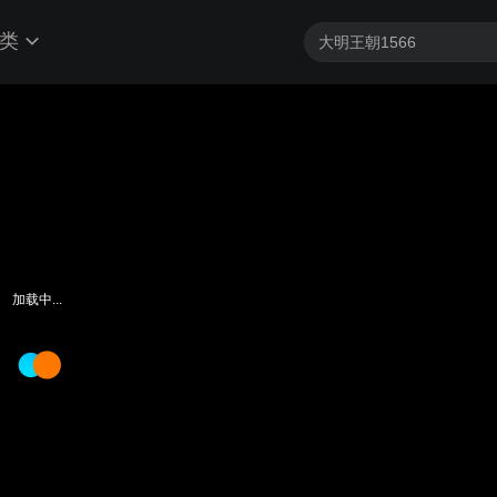
类
加载中...