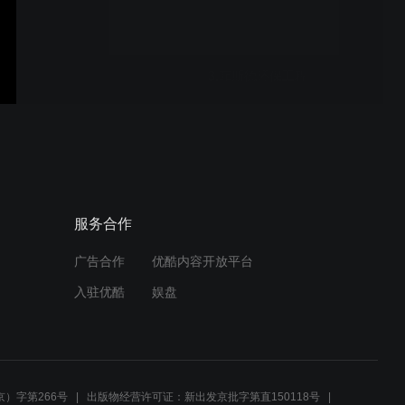
3.菲斯德环保工程
教育类宣传片
服务合作
广告合作
优酷内容开放平台
职高宣传片.M4V
入驻优酷
娱盘
教育类宣传片2
）字第266号
出版物经营许可证：新出发京批字第直150118号