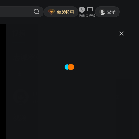
会员特惠
登录
历史
客户端
视频
讨论
志诚鑫盛1
U过于非凡萨姆de
关注
21粉丝
视频
视频22222