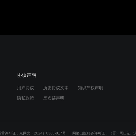
协议声明
用户协议
历史协议文本
知识产权声明
隐私政策
反盗链声明
营许可证：京网文（2024）0368-017号
网络出版服务许可证：（署）网出证（京