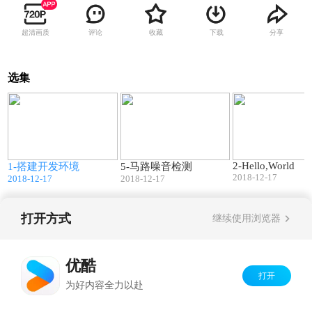
超清画质
评论
收藏
下载
分享
选集
7
08:53
09:53
2-Hello,World
1-搭建开发环境
5-马路噪音检测
2018-12-17
2018-12-17
2018-12-17
打开方式
继续使用浏览器
Copyright©
2026
优酷 youku.com
版权所有
京ICP备06050721号-1
优酷
打开
为好内容全力以赴