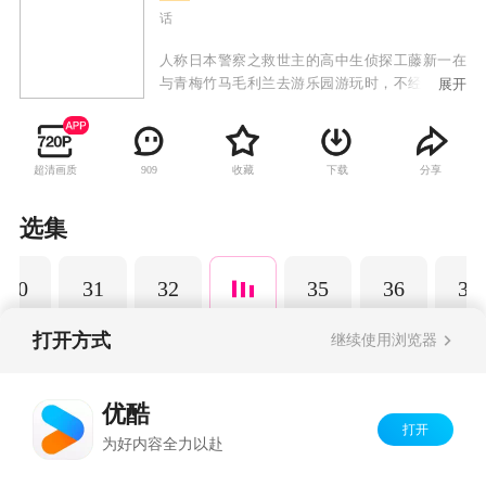
话
人称日本警察之救世主的高中生侦探工藤新一在
与青梅竹马毛利兰去游乐园游玩时，不经意中发
展开
现了行踪可疑的黑衣人。于是工藤新一尾随跟
踪，并目睹了黑衣人正在进行可疑交易。不料，
却被另一名黑衣人在背后击晕，被强行灌下一种
超清画质
收藏
下载
分享
909
名为APTX-4869的毒药，致使身体变小。为了在
不暴露真实身份并继续追踪黑衣人及其成员，情
急之下，工藤新一受到《福尔摩斯》的作者“阿瑟·
选集
柯南·道尔”和“江户川乱步”名字的启发，改名
为“江户川柯南”，并寄住在毛利兰的家中。作为
30
31
32
35
36
37
侦探，柯南实在看不下去毛利小五郎经常做的一
些“发育不良”的错误推理，便帮助毛利小五郎破
了许多案子。
打开方式
继续使用浏览器
Copyright©
2026
优酷 youku.com
版权所有
优酷
京ICP备06050721号-1
打开
为好内容全力以赴